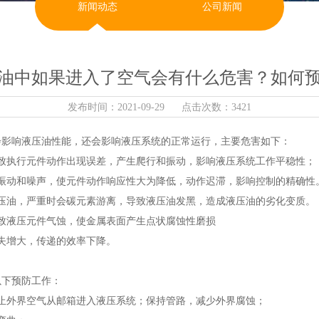
新闻动态
公司新闻
油中如果进入了空气会有什么危害？如何
发布时间：2021-09-29 点击次数：3421
会影响液压油性能，还会影响液压系统的正常运行，主要危害如下：
致执行元件动作出现误差，产生爬行和振动，影响液压系统工作平稳性；
振动和噪声，使元件动作响应性大为降低，动作迟滞，影响控制的精确性
压油，严重时会碳元素游离，导致液压油发黑，造成液压油的劣化变质。
致液压元件气蚀，使金属表面产生点状腐蚀性磨损
失增大，传递的效率下降。
以下预防工作：
止外界空气从邮箱进入液压系统；保持管路，减少外界腐蚀；