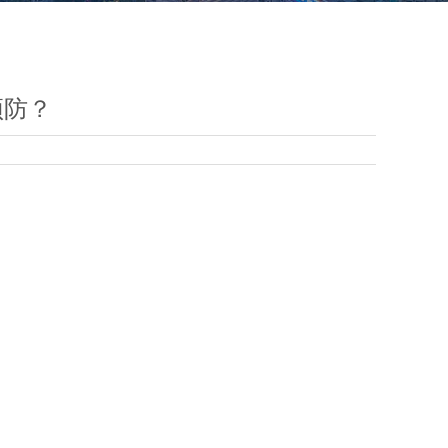
预防？
。